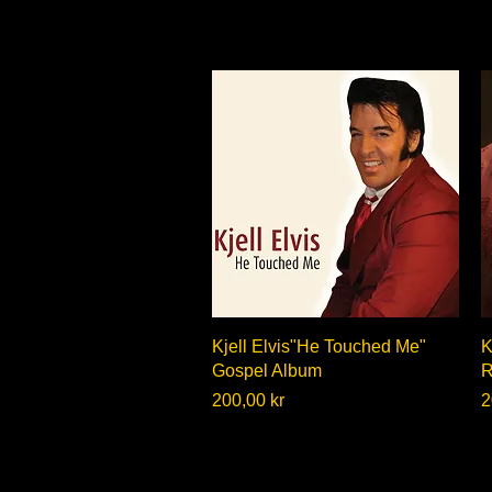
Hurtigvisning
Kjell Elvis"He Touched Me"
K
Gospel Album
R
Pris
P
200,00 kr
2