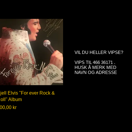
VIL DU HELLER VIPSE?
VIPS TIL 466 36171 .
HUSK Å MERK MED
NAVN OG ADRESSE
Hurtigvisning
jell Elvis "For ever Rock &
oll" Album
ris
00,00 kr